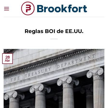
Saltar
al
contenido
Reglas BOI de EE.UU.
28
Abr